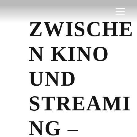
Zum
Inhalt
Men
springen
ZWISCHE
N KINO
UND
STREAMI
NG –